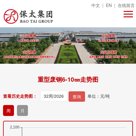
中文
|
EN
|
在线留言
重型废钢6-10㎜走势图
查看历史走势图：
单位：元/吨
查询
周
月