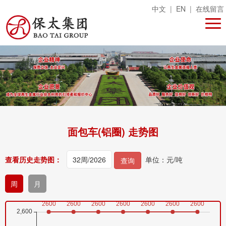
中文
|
EN
|
在线留言
面包车(铝圈) 走势图
查看历史走势图：
单位：元/吨
查询
周
月