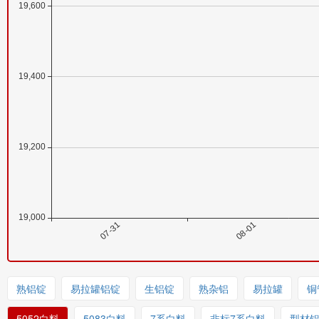
熟铝锭
易拉罐铝锭
生铝锭
熟杂铝
易拉罐
铜
5052白料
5083白料
7系白料
非标7系白料
型材