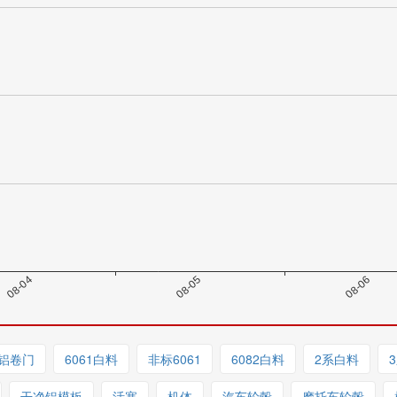
铝卷门
6061白料
非标6061
6082白料
2系白料
干净铝模板
活塞
机体
汽车轮毂
摩托车轮毂