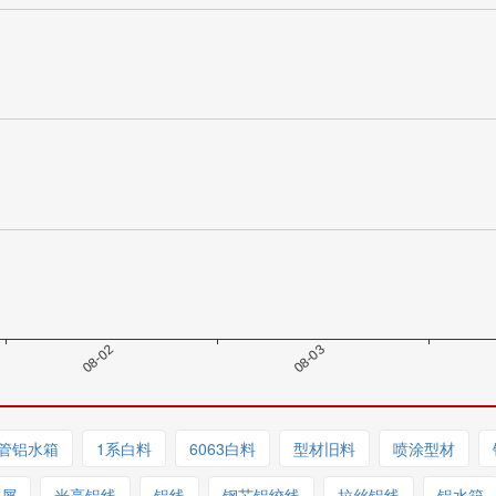
管铝水箱
1系白料
6063白料
型材旧料
喷涂型材
铝屑
光亮铝线
铝线
钢芯铝绞线
拉丝铝线
铝水箱