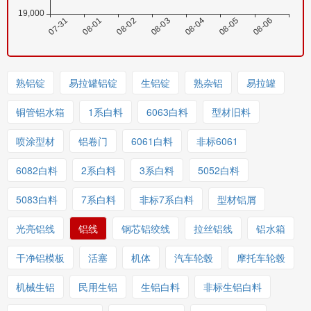
熟铝锭
易拉罐铝锭
生铝锭
熟杂铝
易拉罐
铜管铝水箱
1系白料
6063白料
型材旧料
喷涂型材
铝卷门
6061白料
非标6061
6082白料
2系白料
3系白料
5052白料
5083白料
7系白料
非标7系白料
型材铝屑
光亮铝线
铝线
钢芯铝绞线
拉丝铝线
铝水箱
干净铝模板
活塞
机体
汽车轮毂
摩托车轮毂
机械生铝
民用生铝
生铝白料
非标生铝白料