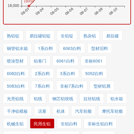
熟铝锭
易拉罐铝锭
生铝锭
熟杂铝
易拉罐
铜管铝水箱
1系白料
6063白料
型材旧料
喷涂型材
铝卷门
6061白料
非标6061
6082白料
2系白料
3系白料
5052白料
5083白料
7系白料
非标7系白料
型材铝屑
光亮铝线
铝线
钢芯铝绞线
拉丝铝线
铝水箱
干净铝模板
活塞
机体
汽车轮毂
摩托车轮毂
机械生铝
民用生铝
生铝白料
非标生铝白料