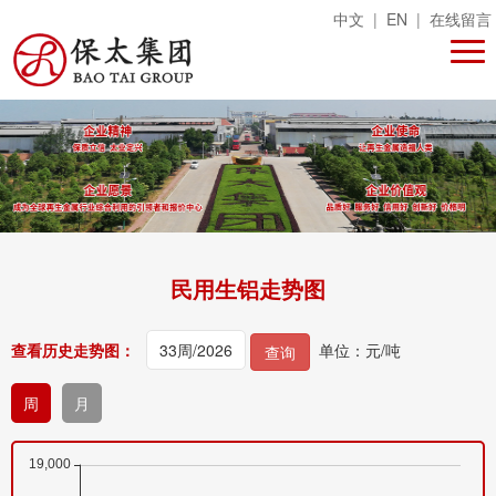
中文
|
EN
|
在线留言
民用生铝走势图
查看历史走势图：
单位：元/吨
查询
周
月