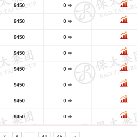
9450
0
9450
0
9450
0
9450
0
9450
0
9450
0
9450
0
9450
0
7
8
...
44
45
»