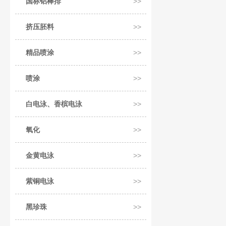
国标铝棒排
挤压胚料
精品喷涂
喷涂
白电泳、香槟电泳
氧化
金黄电泳
紫铜电泳
黑珍珠