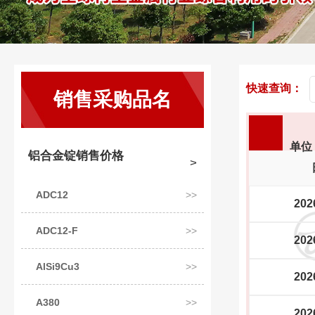
快速查询：
销售采购品名
单位：
铝合金锭销售价格
ADC12
202
ADC12-F
202
AlSi9Cu3
202
A380
202