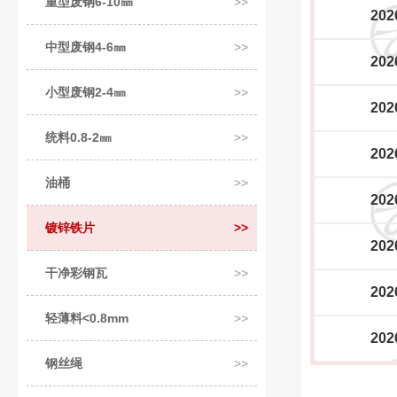
重型废钢6-10㎜
202
中型废钢4-6㎜
202
小型废钢2-4㎜
202
统料0.8-2㎜
202
油桶
202
镀锌铁片
202
干净彩钢瓦
202
轻薄料<0.8mm
202
钢丝绳