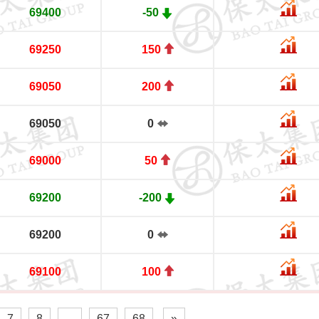
69400
-50
69250
150
69050
200
69050
0
69000
50
69200
-200
69200
0
69100
100
7
8
...
67
68
»